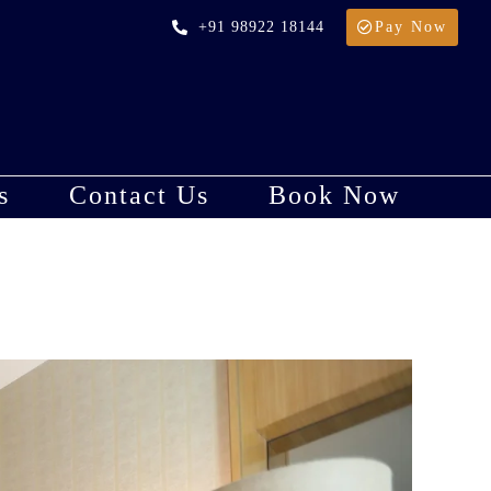
+91 98922 18144
Pay Now
s
Contact Us
Book Now