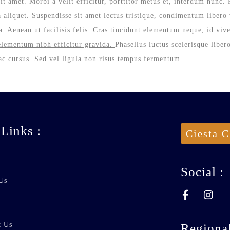
it amet. Morbi a velit efficitur, porttitor metus et, interdum nunc
a aliquet. Suspendisse sit amet lectus tristique, condimentum libero 
la. Aenean ut facilisis felis. Cras tincidunt elementum neque, id vi
elementum nibh efficitur gravida.
Phasellus luctus scelerisque libero
 ac cursus. Sed vel ligula non risus tempus fermentum.
 Links :
Ciesta C
Social :
Us
t Us
Regional