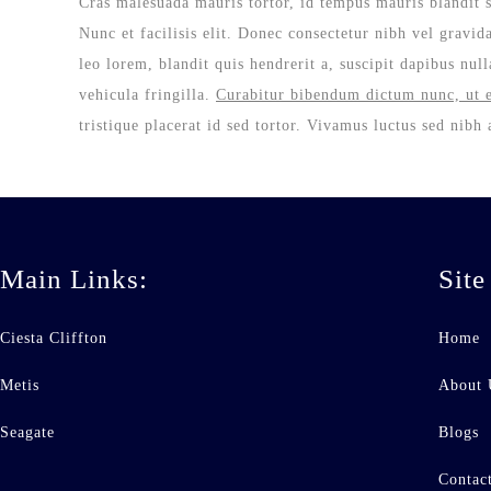
Cras malesuada mauris tortor, id tempus mauris blandit s
Nunc et facilisis elit. Donec consectetur nibh vel gravid
leo lorem, blandit quis hendrerit a, suscipit dapibus nul
vehicula fringilla.
Curabitur bibendum dictum nunc, ut 
tristique placerat id sed tortor. Vivamus luctus sed nibh
Main Links:
Site
Ciesta Cliffton
Home
Metis
About 
Seagate
Blogs
Contac