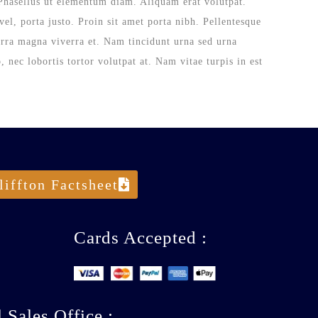
. Phasellus ut elementum diam. Aliquam erat volutpat.
vel, porta justo. Proin sit amet porta nibh. Pellentesque
verra magna viverra et. Nam tincidunt urna sed urna
, nec lobortis tortor volutpat at. Nam vitae turpis in est
liffton Factsheet
Cards Accepted :
 Sales Office :